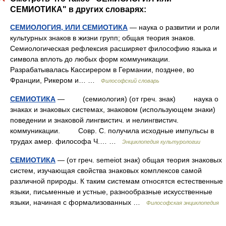
СЕМИОТИКА" в других словарях:
СЕМИОЛОГИЯ, ИЛИ СЕМИОТИКА
— наука о развитии и роли
культурных знаков в жизни групп; общая теория знаков.
Семиологическая рефлексия расширяет философию языка и
символа вплоть до любых форм коммуникации.
Разрабатывалась Кассирером в Германии, позднее, во
Франции, Рикером и… …
Философский словарь
СЕМИОТИКА
— (семиология) (от греч. знак) наука о
знаках и знаковых системах, знаковом (использующем знаки)
поведении и знаковой лингвистич. и нелингвистич.
коммуникации. Совр. С. получила исходные импульсы в
трудах амер. философа Ч.… …
Энциклопедия культурологии
СЕМИОТИКА
— (от греч. semeiot знак) общая теория знаковых
систем, изучающая свойства знаковых комплексов самой
различной природы. К таким системам относятся естественные
языки, письменные и устные, разнообразные искусственные
языки, начиная с формализованных …
Философская энциклопедия