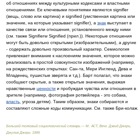
об отношениях между культурными кодексами и властными
отношениями. Ее ключевыми понятиями являются signifler
(вещь, слово или картина) и signified (умственная картина или
значение, на которые указывает signifler), а
знак
выступает в
качестве связи или отношения, установленного между ними
(см. также Signifierw Signified (прил.)). Некоторые отношения
могут быть довольно открытыми (изобразительными), а другие
- содержать довольно произвольный характер. Семиология
привлекает внимание к наслоениям значения, которое можно
реализовать в простой совокупности изображений (например,
на рождественских открытках: Сан-та, Мери Ингленд, Дева и
Младенец, пушистые зверята и т.д.). Барт полагал, что знаки
сообщают скрытые, а также открытые значения, выражая
нравственные
ценности
и пробуждая чувства или отношения в
зрителе (например, фотография ротвейлера - это собака,
власть
, угроза детям). Таким образом, знаки собираются и
составляют сложные коды коммуникации. См. также Бри-колаж.
Большой толковый социологический словарь.— М.: АСТ, Вече
.
Дэвид Джери,
Джулия Джери
.
1999
.