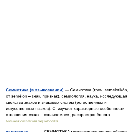
Семиотика (в языкознании)
— Семиотика (греч. semeiotikón,
от seméion ‒ знак, признак), семиология, наука, исследующая
свойства знаков и знаковых систем (естественных и
искусственных языков). С. изучает характерные особенности
отношения «знак ‒ означаемое», распространённого …
Большая советская энциклопедия
семиотика
— СЕМИОТИКА междисциплинарная область,